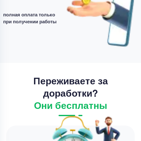
Уникальность
50%
полная оплата только
Срок выполнения
7 дней
при получении работы
Цена
3500 ₽
10 минут назад
Переживаете за
доработки?
Они бесплатны