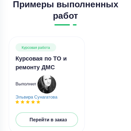
Примеры выполненных
работ
Курсовая работа
Курсовая по ТО и
ремонту ДМС
Курсовая работа
Курсовая работа – Диагностика неисправностей
Выполнил
в автомобиле
Уникальность
50%
Эльвира Сунагатова
Срок выполнения
8 дней
Цена
5600 ₽
Перейти в заказ
8 минут назад