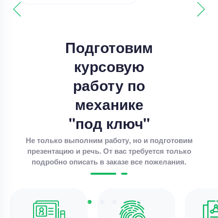
Курсовая работа
Написать теоретическую часть курсовой
Подготовим
Уникальность
70%
курсовую
Срок выполнения
7 дней
работу по
Цена
3800 ₽
механике
12 минут назад
"под ключ"
Не только выполним работу, но и подготовим
презентацию и речь. От вас требуется только
Курсовая работа
подробно описать в заказе все пожелания.
организация учета кассовых операций
Уникальность
50%
Срок выполнения
7 дней