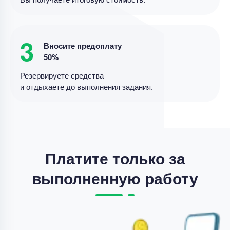
Цена
3800 ₽
12 минут назад
3
Вносите предоплату
50%
Резервируете средства
Курсовая работа
и отдыхаете до выполнения задания.
организация учета кассовых операций
Уникальность
50%
Срок выполнения
7 дней
Цена
4200 ₽
Платите только за
4 минуты назад
выполненную работу
Курсовая работа
доработка курсовой работы