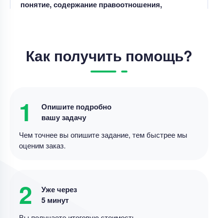
Цена
5700 ₽
7 минут назад
Курсовая работа
Как получить помощь?
Курсовая работа – Диагностика неисправностей
в автомобиле
Уникальность
50%
Срок выполнения
8 дней
1
Опишите подробно
вашу задачу
Цена
5600 ₽
8 минут назад
Чем точнее вы опишите задание, тем быстрее мы
оценим заказ.
Курсовая работа
Написать теоретическую часть курсовой
2
Уже через
Уникальность
70%
5 минут
Срок выполнения
7 дней
Вы получаете итоговую стоимость.