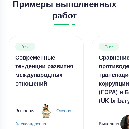
Примеры выполненных
работ
Эссе
Эссе
Современные
Сравнени
тенденции развития
противоде
международных
транснац
отношений
коррупци
(FCPA) и 
(UK bribary
Выполнил
Оксана
Эссе
Выполнил
Александровна
Эссе – любовь как форма познания себя и мира