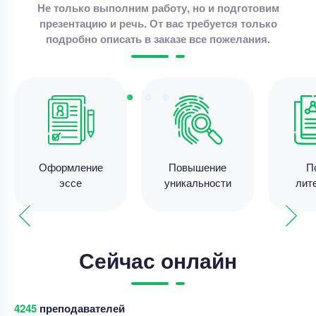
Не только выполним работу, но и подготовим
презентацию и речь. От вас требуется только
Эссе
подробно описать в заказе все пожелания.
Эссе по мировой экономике – падение Brent и
укрепление рубля
Уникальность
90%
Срок выполнения
6 дней
Цена
5500 ₽
3 минуты назад
Оформление
Повышение
П
эссе
уникальности
лит
Эссе
Эссе – Язык вещей: от средневековой
герменевтики к эмблематике
Сейчас онлайн
Уникальность
50%
Срок выполнения
2 дней
4243
преподавателей