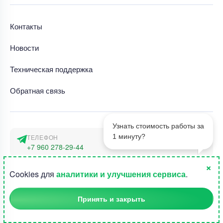
Контакты
Новости
Техническая поддержка
Обратная связь
Узнать стоимость работы за
1 минуту?
ТЕЛЕФОН
+7 960 278-29-44
×
АДРЕС
1
Cookies для
аналитики и улучшения сервиса
.
г. Москва, наб. Тараса Шевченко 23а
Принять и закрыть
©2015-2026, Студландия -
Все права защищены