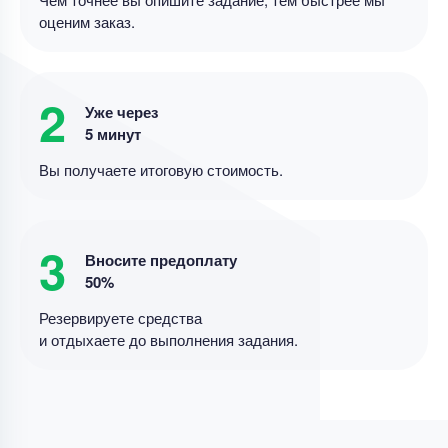
оценим заказ.
Эссе
История развития восточных империй:
2
Уже через
Могольской, Цинской, Османской и Персидской
5 минут
Уникальность
50%
Вы получаете итоговую стоимость.
Срок выполнения
8 дней
Цена
4700 ₽
3
12 минут назад
Вносите предоплату
50%
Резервируете средства
Эссе
и отдыхаете до выполнения задания.
Эссе по мировой экономике – падение Brent и
укрепление рубля
Уникальность
90%
Срок выполнения
6 дней