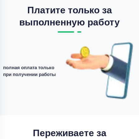
Платите только за
Цена
5500 ₽
выполненную работу
3 минуты назад
Эссе
Эссе – Язык вещей: от средневековой
герменевтики к эмблематике
полная оплата только
Уникальность
50%
при получении работы
Срок выполнения
2 дней
Цена
3600 ₽
11 минут назад
Переживаете за