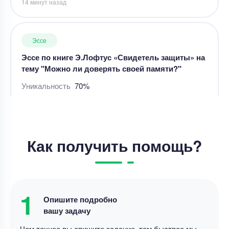
Эссе по книге Э.Лофтус «Свидетель защиты» на
тему "Можно ли доверять своей памяти?"
Уникальность
70%
Срок выполнения
6 дней
Цена
3500 ₽
3 минуты назад
Эссе
Как получить помощь?
Эссе – любовь как форма познания себя и мира
Уникальность
70%
Срок выполнения
2 дней
1
Опишите подробно
Цена
2500 ₽
вашу задачу
13 минут назад
Чем точнее вы опишите задание, тем быстрее мы